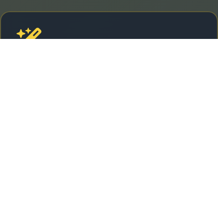
Cuentos Originales
Historias únicas creadas con imaginación y
amor.
Ver originales